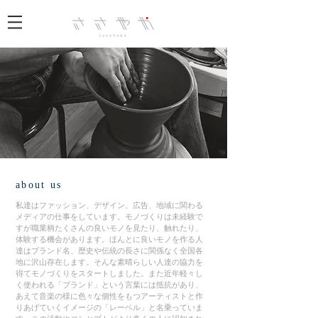
about us
私達はファッション、デザイン、広告、地域に関わる
メディアの仕事をしています。モノづくりは未経験で
すが職業柄たくさんの良いモノを見たり、触れたり、
体験する機会があります。ほんとに良いモノを作る人
達はブランド名、歴史や伝統の長さに関係なく全国各
地に沢山存在します。そんな素晴らしい人達の協力を
得てモノづくりをスタートしました。また近年軽々し
く使われる「ブランド」という言葉には抵抗があり、
あえて音楽の様に色々な個性をもつアーティストと作
りあげていくイメージの「レーベル」と名乗っていま